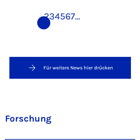
1
2
3
4
5
6
7
…
Für weitere News hier drücken
For­schung