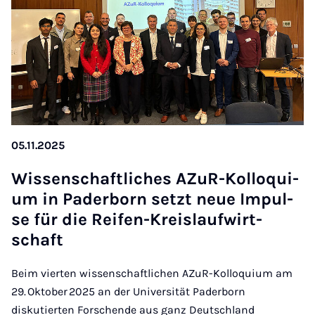
05.11.2025
Wis­sen­schaft­li­ches AZuR-Kol­lo­qui­
um in Pa­der­born setzt neue Im­pul­
se für die Rei­fen-Kreis­l­auf­wirt­
schaft
Beim vierten wissenschaftlichen AZuR-Kolloquium am
29. Oktober 2025 an der Universität Paderborn
diskutierten Forschende aus ganz Deutschland