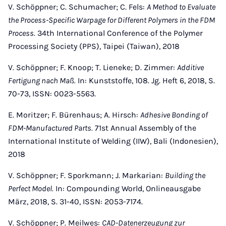
V. Schöppner; C. Schumacher; C. Fels:
A Method to Evaluate
the Process-Specific Warpage for Different Polymers in the FDM
Process.
34th International Conference of the Polymer
Processing Society (PPS), Taipei (Taiwan), 2018
V. Schöppner; F. Knoop; T. Lieneke; D. Zimmer:
Additive
Fertigung nach Maß.
In: Kunststoffe, 108. Jg. Heft 6, 2018, S.
70-73, ISSN: 0023-5563.
E. Moritzer; F. Bürenhaus; A. Hirsch:
Adhesive Bonding of
FDM-Manufactured Parts.
71st Annual Assembly of the
International Institute of Welding (IIW), Bali (Indonesien),
2018
V. Schöppner; F. Sporkmann; J. Markarian:
Building the
Perfect Model.
In: Compounding World, Onlineausgabe
März, 2018, S. 31-40, ISSN: 2053-7174.
V. Schöppner; P. Meilwes:
CAD-Datenerzeugung zur