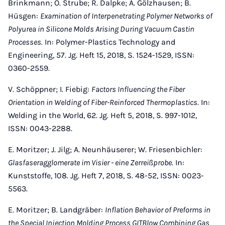
Brinkmann; O. Strube; R. Dalpke; A. Gölzhausen; B.
Hüsgen:
Examination of Interpenetrating Polymer Networks of
Polyurea in Silicone Molds Arising During Vacuum Castin
Processes.
In: Polymer-Plastics Technology and
Engineering, 57. Jg. Heft 15, 2018, S. 1524-1529, ISSN:
0360-2559.
V. Schöppner; I. Fiebig:
Factors Influencing the Fiber
Orientation in Welding of Fiber-Reinforced Thermoplastics.
In:
Welding in the World, 62. Jg. Heft 5, 2018, S. 997-1012,
ISSN: 0043-2288.
E. Moritzer; J. Jilg; A. Neunhäuserer; W. Friesenbichler:
Glasfaseragglomerate im Visier - eine Zerreißprobe.
In:
Kunststoffe, 108. Jg. Heft 7, 2018, S. 48-52, ISSN: 0023-
5563.
E. Moritzer; B. Landgräber:
Inflation Behavior of Preforms in
the Special Injection Molding Process GITBlow Combining Gas