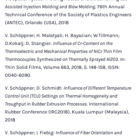
Assisted Injection Molding and Blow Molding.
76th Annual
Technical Conference of the Society of Plastics Engineers
(ANTEC), Orlando (USA), 2018
V. Schöppner; H. Malatyali; H. Bayazian; W.Tillmann;
D.Kokalj; D. Stangier:
Influence of Cr-Content on the
Thermoelectric and Mechanical Properties of NiCr Thin Film
Thermocouples Synthesized on Thermally Sprayed Al2O3.
In:
Thin Solid Films, Volume 663, 2018, S. 148-158, ISSN:
0040-6090.
V. Schöppner; D. Schmidt:
Influence of Different Temperature
Control Unit (TCU) Settings on Thermal Homogeneity and
Troughput in Rubber Extrusion Processes.
International
Rubber Conference (IRC2018), Kuala Lumpur (Malaysia),
2018
V. Schöppner; I. Fiebig:
Influence of Fiber Orientation and