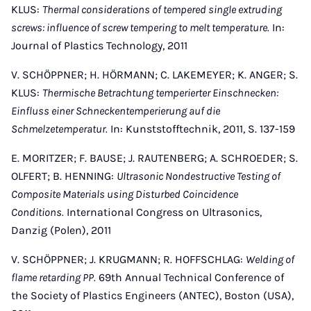
KLUS:
Thermal considerations of tempered single extruding
screws: influence of screw tempering to melt temperature.
In:
Journal of Plastics Technology, 2011
V. SCHÖPPNER; H. HÖRMANN; C. LAKEMEYER; K. ANGER; S.
KLUS:
Thermische Betrachtung temperierter Einschnecken:
Einfluss einer Schneckentemperierung auf die
Schmelzetemperatur.
In: Kunststofftechnik, 2011, S. 137-159
E. MORITZER; F. BAUSE; J. RAUTENBERG; A. SCHROEDER; S.
OLFERT; B. HENNING:
Ultrasonic Nondestructive Testing of
Composite Materials using Disturbed Coincidence
Conditions.
International Congress on Ultrasonics,
Danzig (Polen), 2011
V. SCHÖPPNER; J. KRUGMANN; R. HOFFSCHLAG:
Welding of
flame retarding PP.
69th Annual Technical Conference of
the Society of Plastics Engineers (ANTEC), Boston (USA),