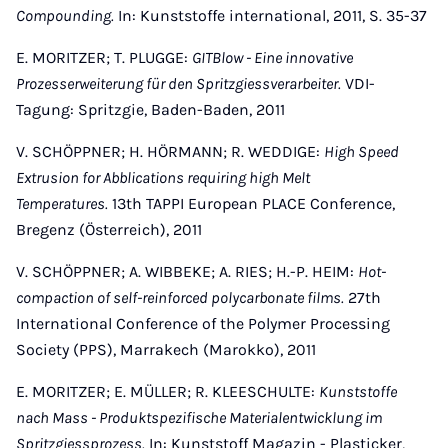
Compounding.
In: Kunststoffe international, 2011, S. 35-37
E. MORITZER; T. PLUGGE:
GITBlow - Eine innovative
Prozesserweiterung für den Spritzgiessverarbeiter.
VDI-
Tagung: Spritzgie, Baden-Baden, 2011
V. SCHÖPPNER; H. HÖRMANN; R. WEDDIGE:
High Speed
Extrusion for Abblications requiring high Melt
Temperatures.
13th TAPPI European PLACE Conference,
Bregenz (Österreich), 2011
V. SCHÖPPNER; A. WIBBEKE; A. RIES; H.-P. HEIM:
Hot-
compaction of self-reinforced polycarbonate films.
27th
International Conference of the Polymer Processing
Society (PPS), Marrakech (Marokko), 2011
E. MORITZER; E. MÜLLER; R. KLEESCHULTE:
Kunststoffe
nach Mass - Produktspezifische Materialentwicklung im
Spritzgiessprozess.
In: Kunststoff Magazin - Plasticker,