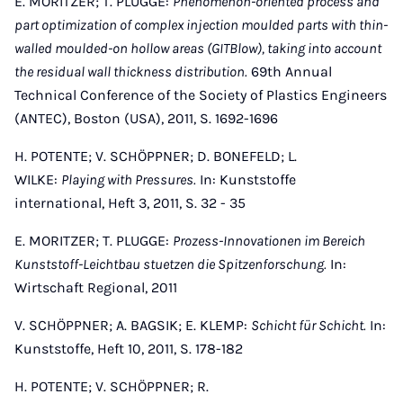
E. MORITZER; T. PLUGGE:
Phenomenon-oriented process and
part optimization of complex injection moulded parts with thin-
walled moulded-on hollow areas (GITBlow), taking into account
the residual wall thickness distribution.
69th Annual
Technical Conference of the Society of Plastics Engineers
(ANTEC), Boston (USA), 2011, S. 1692-1696
H. POTENTE; V. SCHÖPPNER; D. BONEFELD; L.
WILKE:
Playing with Pressures.
In: Kunststoffe
international, Heft 3, 2011, S. 32 - 35
E. MORITZER; T. PLUGGE:
Prozess-Innovationen im Bereich
Kunststoff-Leichtbau stuetzen die Spitzenforschung.
In:
Wirtschaft Regional, 2011
V. SCHÖPPNER; A. BAGSIK; E. KLEMP:
Schicht für Schicht.
In:
Kunststoffe, Heft 10, 2011, S. 178-182
H. POTENTE; V. SCHÖPPNER; R.